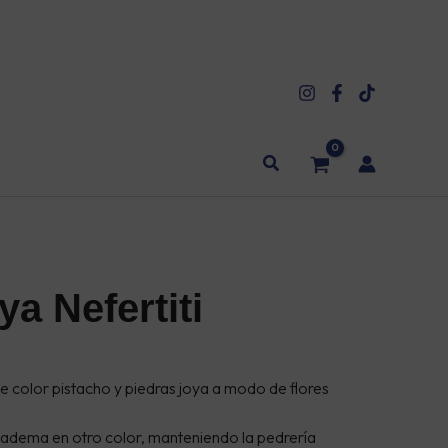
Buscar
a Nefertiti
ANGO
e color pistacho y piedras joya a modo de flores
ECIOS:
SDE
iadema en otro color, manteniendo la pedrería