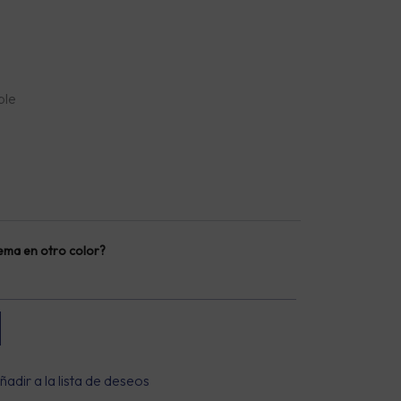
,95 €
STA
,95 €
ble
dema en otro color?
ñadir a la lista de deseos