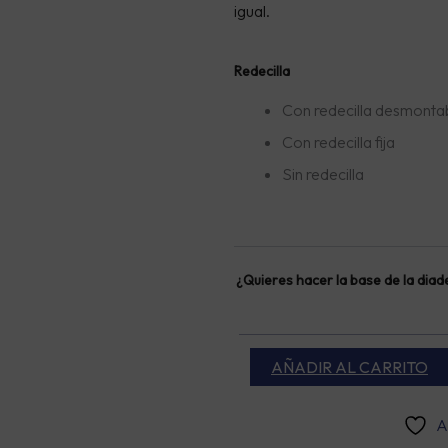
35
igual.
HA
43
Diadema
Redecilla
joya
Nefertiti
Con redecilla desmonta
cantidad
Con redecilla fija
Sin redecilla
¿Quieres hacer la base de la dia
AÑADIR AL CARRITO
A