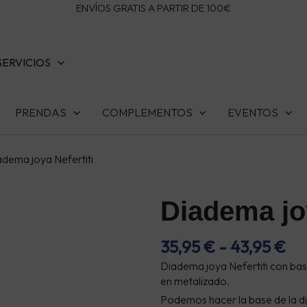
ENVÍOS GRATIS A PARTIR DE 100€
SERVICIOS
PRENDAS
COMPLEMENTOS
EVENTOS
adema joya Nefertiti
Diadema joy
R
35,95
€
-
43,95
€
DE
Diadema joya Nefertiti con bas
PR
en metalizado.
DE
Podemos hacer la base de la d