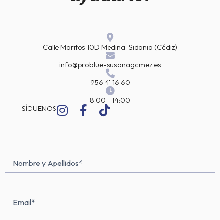
Calle Moritos 10D Medina-Sidonia (Cádiz)
info@problue-susanagomez.es
956 41 16 60
8:00 - 14:00
I
F
T
SÍGUENOS
n
a
i
s
c
k
t
e
t
a
b
o
Nombre
Nombre
g
o
k
y
Apellidos
(Obligatorio)
r
o
a
k
Email*
m
-
(Obligatorio)
f