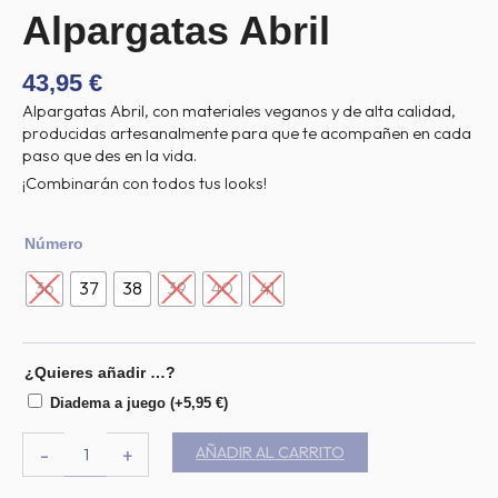
Alpargatas Abril
43,95
€
Alpargatas Abril, con materiales veganos y de alta calidad,
producidas artesanalmente para que te acompañen en cada
paso que des en la vida.
¡Combinarán con todos tus looks!
Alpargatas
Número
Abril
cantidad
36
37
38
39
40
41
¿Quieres añadir …?
Diadema a juego
(+
5,95
€
)
AÑADIR AL CARRITO
-
+