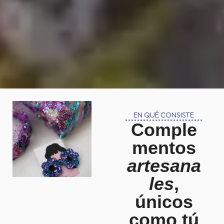
EN QUÉ CONSISTE
Comple
mentos
artesana
les
,
únicos
como tú