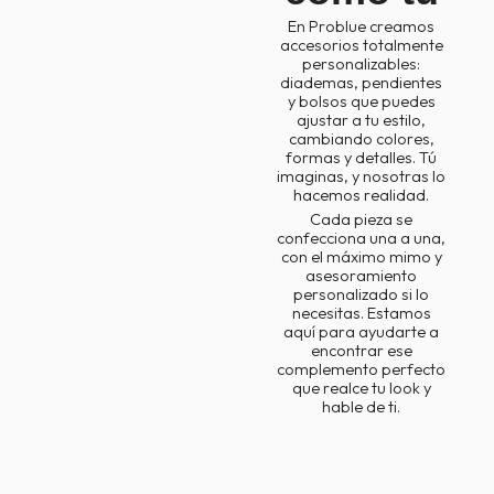
En Problue creamos
accesorios totalmente
personalizables:
diademas, pendientes
y bolsos que puedes
ajustar a tu estilo,
cambiando colores,
formas y detalles. Tú
imaginas, y nosotras lo
hacemos realidad.
Cada pieza se
confecciona una a una,
con el máximo mimo y
asesoramiento
personalizado si lo
necesitas. Estamos
aquí para ayudarte a
encontrar ese
complemento perfecto
que realce tu look y
hable de ti.