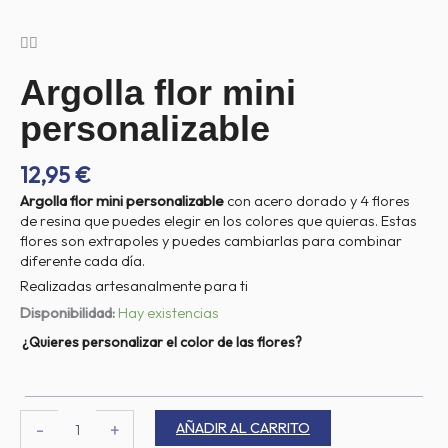
Argolla flor mini
personalizable
12,95
€
Argolla flor mini personalizable
con acero dorado y 4 flores
de resina que puedes elegir en los colores que quieras. Estas
flores son extrapoles y puedes cambiarlas para combinar
diferente cada día.
Realizadas artesanalmente para ti
Argolla
Disponibilidad:
Hay existencias
flor
¿Quieres personalizar el color de las flores?
mini
personalizable
cantidad
AÑADIR AL CARRITO
-
+