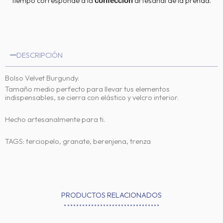
tiempo corresponde a la
artesanal de la prenda.
confección
DESCRIPCIÓN
Bolso Velvet Burgundy.
Tamaño medio perfecto para llevar tus elementos
indispensables, se cierra con elástico y velcro interior.
Hecho artesanalmente para ti.
TAGS: terciopelo, granate, berenjena, trenza
PRODUCTOS RELACIONADOS