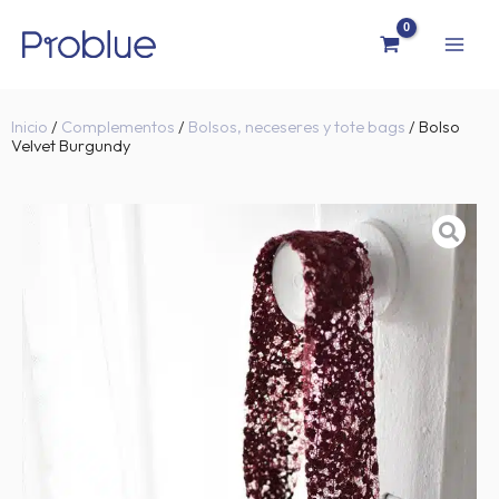
Ir
al
contenido
Inicio
/
Complementos
/
Bolsos, neceseres y tote bags
/ Bolso
Velvet Burgundy