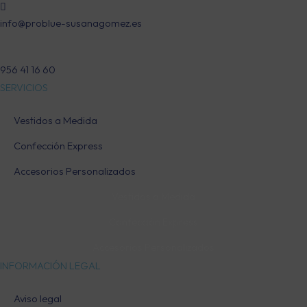
info@problue-susanagomez.es
956 41 16 60
SERVICIOS
Vestidos a Medida
Confección Express
Accesorios Personalizados
Vestidos a Medida
Confección Express
Accesorios Personalizados
INFORMACIÓN LEGAL
Aviso legal