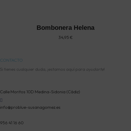
Bombonera Helena
34,95
€
CONTACTO
Si tienes cualquier duda, ¡estamos aquí para
ayudarte
!
Calle Moritos 10D Medina-Sidonia (Cádiz)
info@problue-susanagomez.es
956 41 16 60