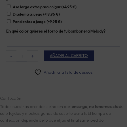
Red
cantidad
Asa larga extra para colgar
(+
4,95
€
)
Diadema a juego
(+
18,95
€
)
Pendientes a juego
(+
9,95
€
)
En qué color quieres el forro de tu bombonera Melody?
AÑADIR AL CARRITO
-
+
Añadir a la lista de deseos
Confección
Todas nuestras prendas se hacen por
encargo, no tenemos stock
,
solo tejidos y muchas ganas de coserlo para ti. El tiempo de
confección depende de lo que elijas el finalizar el pedido.