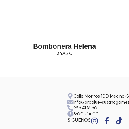
Bombonera Helena
34,95
€
Calle Moritos 10D Medina-S
info@problue-susanagomez
956 41 16 60
8:00 - 14:00
I
F
T
SÍGUENOS
n
a
i