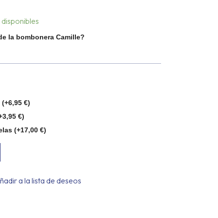
 disponibles
 de la bombonera Camille?
o
(+
6,95
€
)
+
3,95
€
)
elas
(+
17,00
€
)
ñadir a la lista de deseos