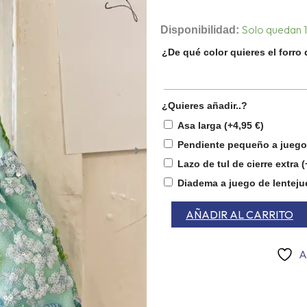
Bombonera
Solo quedan 1
Disponibilidad:
Camille
¿De qué color quieres el forro
cantidad
¿Quieres añadir..?
Asa larga
(+
4,95
€
)
Pendiente pequeño a jueg
Lazo de tul de cierre extra
(
Diadema a juego de lenteju
AÑADIR AL CARRITO
A