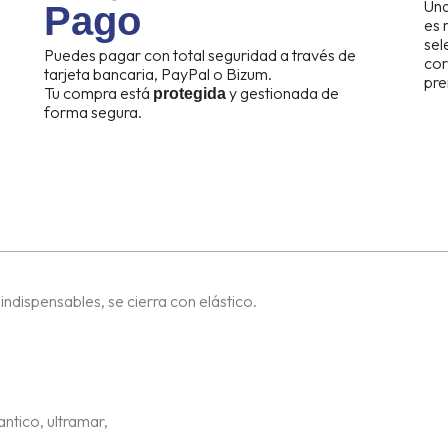
Una
Pago
es
sel
Puedes pagar con total seguridad a través de
cor
tarjeta bancaria, PayPal o Bizum.
pre
Tu compra está
y gestionada de
protegida
forma segura.
ndispensables, se cierra con elástico.
ntico, ultramar,