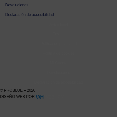
Devoluciones
Declaración de accesibilidad
Aviso legal
Envíos
Política de privacidad
Política de cookies
Mi Cuenta
Devoluciones
Declaración de accesibilidad
© PROBLUE – 2026
DISEÑO WEB POR