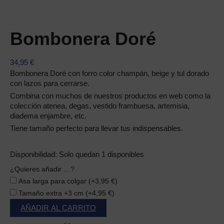
Bombonera Doré
34,95
€
Bombonera Doré con forro color champán, beige y tul dorado
con lazos para cerrarse.
Combina con muchos de nuestros productos en web como la
colección atenea, degas, vestido frambuesa, artemisia,
diadema enjambre, etc.
Tiene tamaño perfecto para llevar tus indispensables.
Bombonera
Disponibilidad:
Solo quedan 1 disponibles
Doré
¿Quieres añadir …?
cantidad
Asa larga para colgar
(+
3,95
€
)
Tamaño extra +3 cm
(+
4,95
€
)
AÑADIR AL CARRITO