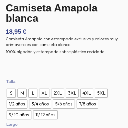
Camiseta Amapola
blanca
18,95
€
Camiseta Amapola con estampado exclusivo y colores muy
primaverales con camiseta blanca.
100% algodón y estampado sobre plástico reciclado.
Camiseta
Talla
Amapola
blanca
S
M
L
XL
2XL
3XL
4XL
5XL
cantidad
1/2 años
3/4 años
5/6 años
7/8 años
9/ 10 años
11/ 12 años
Largo