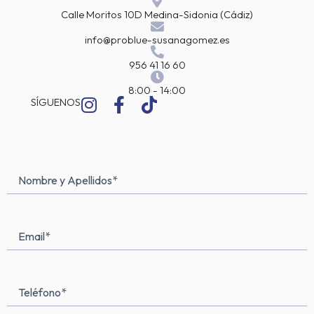
e
Calle Moritos 10D Medina-Sidonia (Cádiz)
3
9
info@problue-susanagomez.es
,
9
956 41 16 60
5
€
8:00 - 14:00
I
F
T
h
SÍGUENOS
a
n
a
i
s
s
c
k
t
a
t
e
t
4
a
b
o
9
Nombre
Nombre
,
g
o
k
y
9
Apellidos
(Obligatorio)
r
o
5
a
k
Email*
€
m
-
(Obligatorio)
f
Teléfono