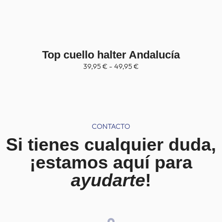
Top cuello halter Andalucía
R
39,95
€
-
49,95
€
a
n
g
o
d
e
p
CONTACTO
r
Si tienes cualquier duda,
e
c
¡estamos aquí para
i
o
ayudarte
!
s
:
d
e
s
d