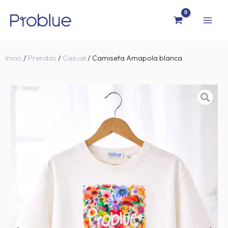
Ir
al
contenido
Inicio
/
Prendas
/
Casual
/ Camiseta Amapola blanca