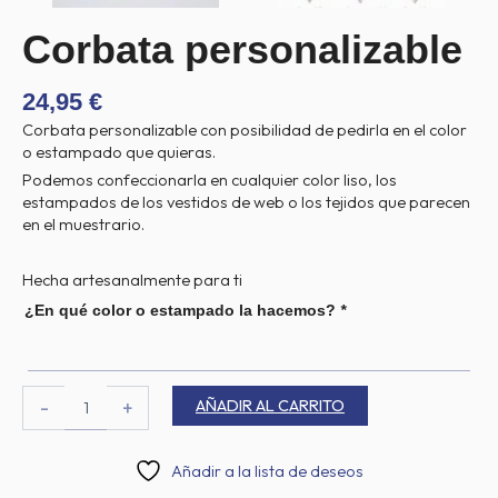
Corbata personalizable
24,95
€
Corbata personalizable con posibilidad de pedirla en el color
o estampado que quieras.
Podemos confeccionarla en cualquier color liso, los
estampados de los vestidos de web o los tejidos que parecen
en el muestrario.
Hecha artesanalmente para ti
Corbata
¿En qué color o estampado la hacemos?
*
personalizable
cantidad
AÑADIR AL CARRITO
-
+
Añadir a la lista de deseos