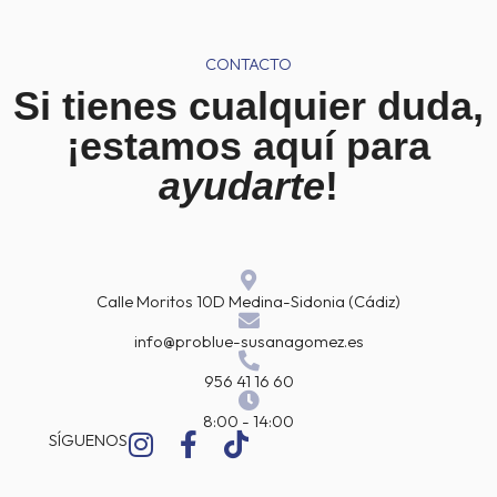
CONTACTO
Si tienes cualquier duda,
¡estamos aquí para
ayudarte
!
Calle Moritos 10D Medina-Sidonia (Cádiz)
info@problue-susanagomez.es
956 41 16 60
8:00 - 14:00
I
F
T
SÍGUENOS
n
a
i