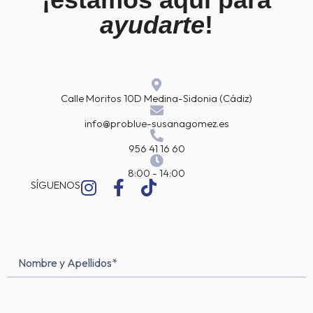
ayudarte
!
Calle Moritos 10D Medina-Sidonia (Cádiz)
info@problue-susanagomez.es
956 41 16 60
8:00 - 14:00
I
F
T
SÍGUENOS
n
a
i
s
c
k
t
e
t
a
b
o
Nombre
Nombre
g
o
k
y
Apellidos
(Obligatorio)
r
o
a
k
Email*