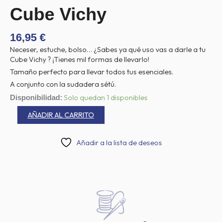
Cube Vichy
16,95
€
Neceser, estuche, bolso… ¿Sabes ya qué uso vas a darle a tu
Cube Vichy ? ¡Tienes mil formas de llevarlo!
Tamaño perfecto para llevar todos tus esenciales.
A conjunto con la sudadera sétú.
Cube
Solo quedan 1 disponibles
Disponibilidad:
Vichy
AÑADIR AL CARRITO
cantidad
Añadir a la lista de deseos