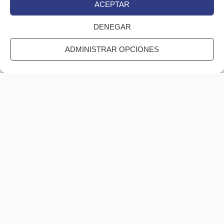
ACEPTAR
Consentimiento
(Obligatorio)
DENEGAR
He leído y estoy de acuerdo con la
Política de Privacidad
.
ADMINISTRAR OPCIONES
CAPTCHA
Haz clic para aceptar márketing cookies y
habilitar este contenido