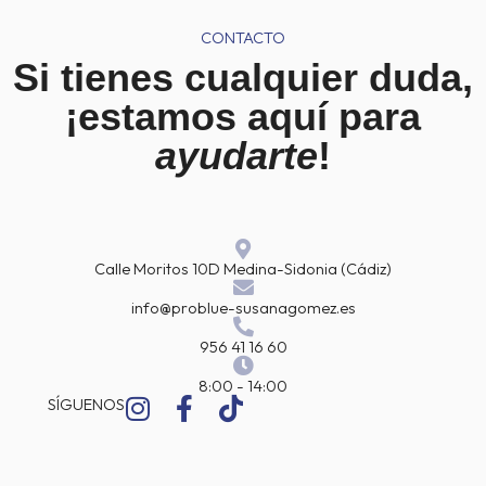
CONTACTO
Si tienes cualquier duda,
¡estamos aquí para
ayudarte
!
Calle Moritos 10D Medina-Sidonia (Cádiz)
info@problue-susanagomez.es
956 41 16 60
8:00 - 14:00
I
F
T
SÍGUENOS
n
a
i
s
c
k