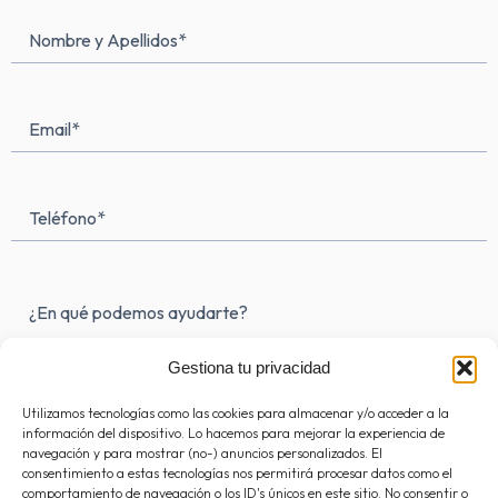
t
e
t
a
b
o
Nombre
Nombre
g
o
k
y
Apellidos
(Obligatorio)
r
o
a
k
Email*
m
-
(Obligatorio)
f
Teléfono
Mensaje
(Obligatorio)
Gestiona tu privacidad
Utilizamos tecnologías como las cookies para almacenar y/o acceder a la
información del dispositivo. Lo hacemos para mejorar la experiencia de
navegación y para mostrar (no-) anuncios personalizados. El
consentimiento a estas tecnologías nos permitirá procesar datos como el
comportamiento de navegación o los ID's únicos en este sitio. No consentir o