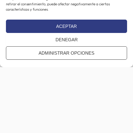
retirar el consentimiento, puede afectar negativamente a ciertas
características y funciones.
ACEPTAR
Consentimiento
(Obligatorio)
DENEGAR
He leído y estoy de acuerdo con la
Política de Privacidad
.
ADMINISTRAR OPCIONES
CAPTCHA