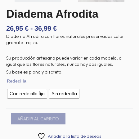
Diadema Afrodita
RANGO
26,95
€
-
36,99
€
DE
Diadema Afrodita con flores naturales preservadas color
PRECIOS:
granate- rojizo.
DESDE
26,95 €
Su producción artesana puede variar en cada modelo, al
HASTA
igual que las flores naturales, nunca hay dos iguales.
36,99 €
Su base es plana y discreta.
Diadema
Redecilla
Afrodita
cantidad
Con redecilla fija
Sin redecilla
AÑADIR AL CARRITO
Añadir a la lista de deseos