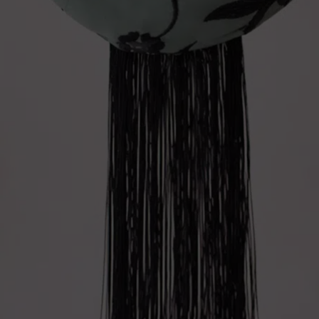
Recuérdame
Registrarse
¿Olvidaste tu
contraseña?