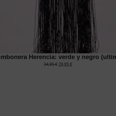
mbonera Herencia: verde y negro (ulti
El
El
34,95
€
29,95
€
precio
precio
original
actual
era:
es:
34,95 €.
29,95 €.