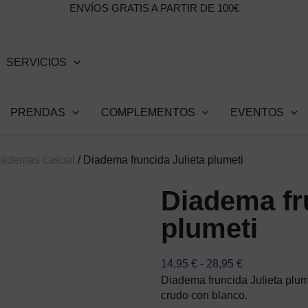
ENVÍOS GRATIS A PARTIR DE 100€
SERVICIOS
PRENDAS
COMPLEMENTOS
EVENTOS
iademas casual
/ Diadema fruncida Julieta plumeti
Diadema fr
plumeti
RANGO
14,95
€
-
28,95
€
DE
Diadema fruncida Julieta plum
PRECIOS:
crudo con blanco.
DESDE
14,95 €