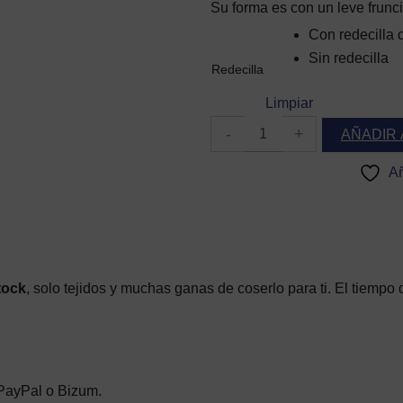
Su forma es con un leve frunc
HASTA
28,95 €
Diadema
Con redecilla
fruncida
Sin redecilla
Julieta
Redecilla
plumeti
cantidad
Limpiar
-
+
AÑADIR 
Añ
tock
, solo tejidos y muchas ganas de coserlo para ti. El tiempo 
 PayPal o Bizum.