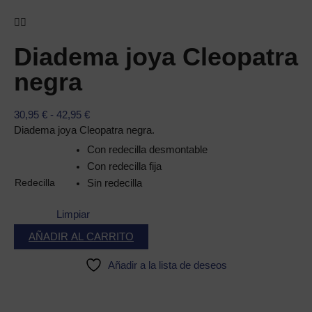
Diadema joya Cleopatra
negra
RANGO
30,95
€
-
42,95
€
DE
Diadema joya Cleopatra negra.
PRECIOS:
DESDE
Diadema
Con redecilla desmontable
30,95 €
joya
HASTA
Con redecilla fija
42,95 €
Cleopatra
Redecilla
Sin redecilla
negra
cantidad
Limpiar
AÑADIR AL CARRITO
Añadir a la lista de deseos