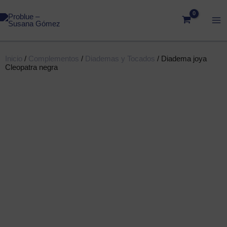
Ir
al
contenido
Inicio
/
Complementos
/
Diademas y Tocados
/ Diadema joya
Cleopatra negra