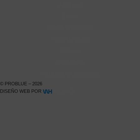
Aviso legal
Envíos
Política de privacidad
Política de cookies
Mi Cuenta
Devoluciones
Declaración de accesibilidad
© PROBLUE – 2026
DISEÑO WEB POR