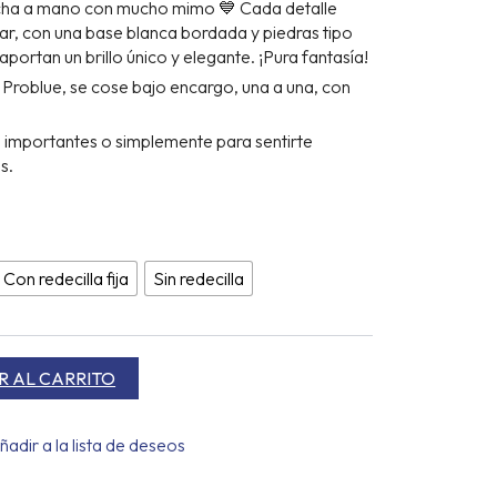
cha a mano con mucho mimo 💙 Cada detalle
SDE
lar, con una base blanca bordada y piedras tipo
,95 €
aportan un brillo único y elegante. ¡Pura fantasía!
STA
roblue, se cose bajo encargo, una a una, con
,95 €
s importantes o simplemente para sentirte
s.
Con redecilla fija
Sin redecilla
R AL CARRITO
ñadir a la lista de deseos