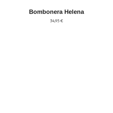
Bombonera Helena
34,95
€