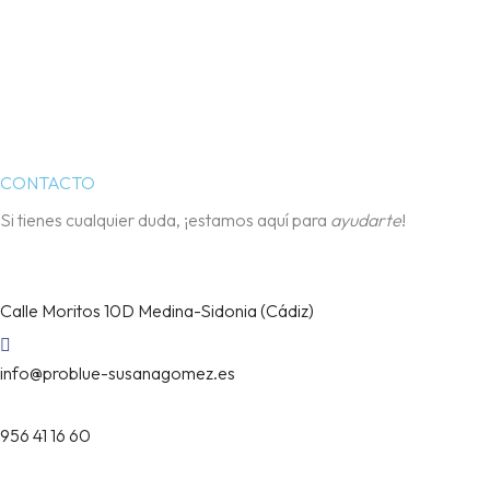
CONTACTO
Si tienes cualquier duda, ¡estamos aquí para
ayudarte
!
Calle Moritos 10D Medina-Sidonia (Cádiz)
info@problue-susanagomez.es
956 41 16 60