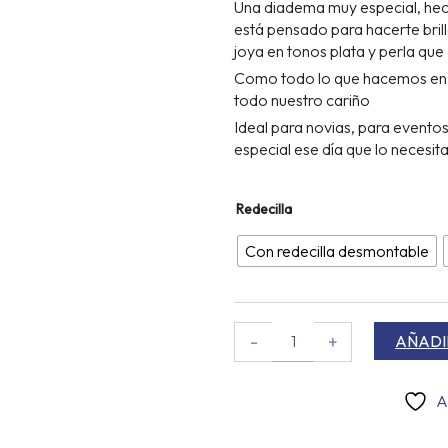
Una diadema muy especial, he
DE
está pensado para hacerte bril
22
joya en tonos plata y perla que 
HA
Como todo lo que hacemos en P
32
todo nuestro cariño
Ideal para novias, para evento
especial ese día que lo necesita
Diadema
Redecilla
joya
La
Con redecilla desmontable
Perla
blanca
cantidad
-
+
AÑADI
A