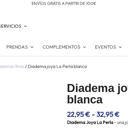
ENVÍOS GRATIS A PARTIR DE 100€
SERVICIOS
PRENDAS
COMPLEMENTOS
EVENTOS
ademas finas
/ Diadema joya La Perla blanca
Diadema jo
blanca
R
22,95
€
-
32,95
€
DE
Diadema Joya La Perla
– una j
PR