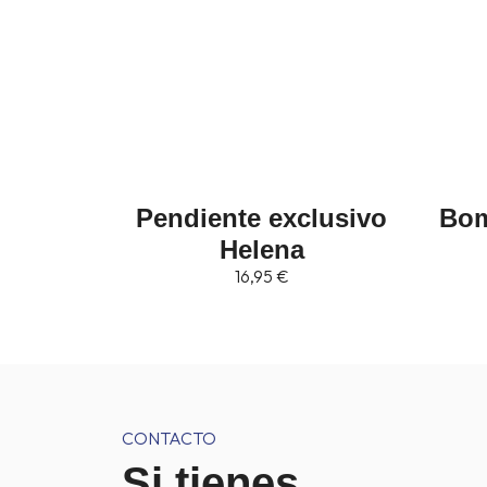
lusivo
Bombonera Herencia:
Pen
rosa y beige
34,95
€
CONTACTO
Si tienes