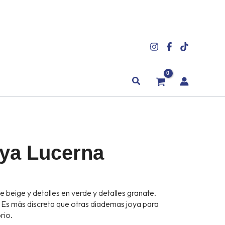
Buscar
ya Lucerna
ANGO
beige y detalles en verde y detalles granate.
ECIOS:
ya. Es más discreta que otras diademas joya para
SDE
rio.