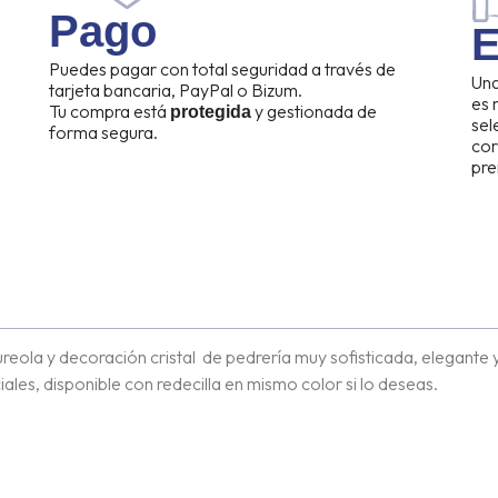
Pago
E
Puedes pagar con total seguridad a través de
Una
tarjeta bancaria, PayPal o Bizum.
es
Tu compra está
y gestionada de
protegida
sel
forma segura.
cor
pre
ola y decoración cristal de pedrería muy sofisticada, elegante y
les, disponible con redecilla en mismo color si lo deseas.