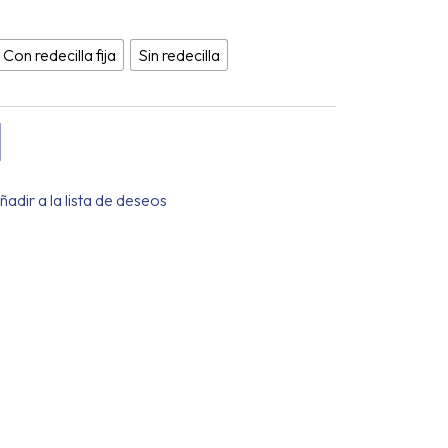
95 €
STA
95 €
Con redecilla fija
Sin redecilla
ñadir a la lista de deseos