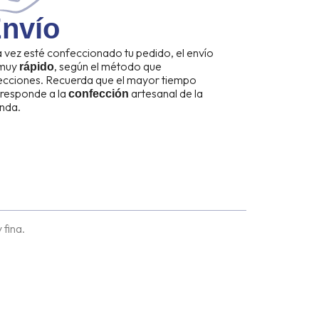
nvío
 vez esté confeccionado tu pedido, el envío
 muy
, según el método que
rápido
ecciones. Recuerda que el mayor tiempo
responde a la
artesanal de la
confección
nda.
 fina.