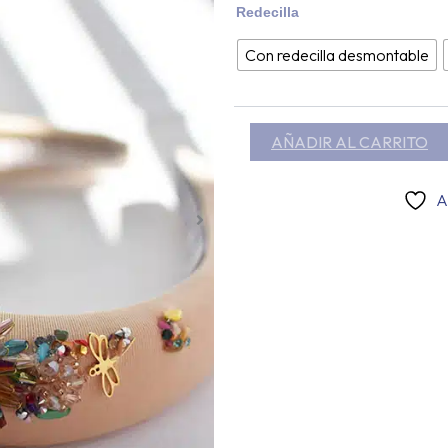
35,
Diadema
Redecilla
HA
joya
Lucerna
45,
Con redecilla desmontable
cantidad
AÑADIR AL CARRITO
A