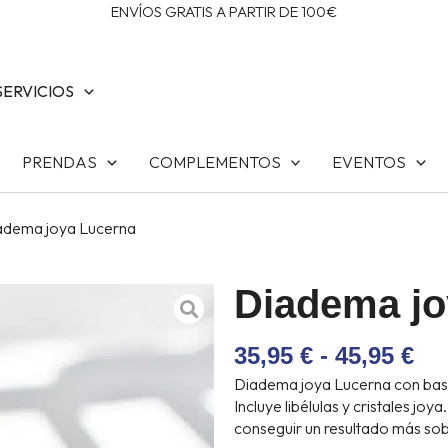
ENVÍOS GRATIS A PARTIR DE 100€
SERVICIOS
PRENDAS
COMPLEMENTOS
EVENTOS
adema joya Lucerna
Diadema jo
R
35,95
€
-
45,95
€
DE
Diadema joya Lucerna con base 
PR
Incluye libélulas y cristales jo
DE
conseguir un resultado más sob