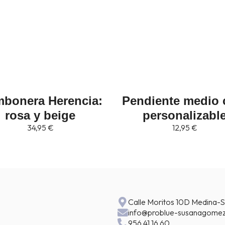
diente medio cora
Pendiente Bell
14,95
€
personalizable
12,95
€
Calle Moritos 10D Medina-S
info@problue-susanagomez
956 41 16 60