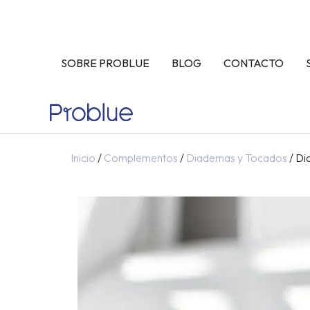
Ir
al
contenido
SOBRE PROBLUE
BLOG
CONTACTO
Inicio
/
Complementos
/
Diademas y Tocados
/ Di