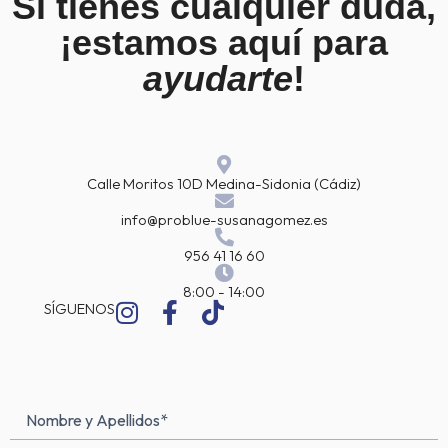
Si tienes cualquier duda,
¡estamos aquí para
ayudarte
!
Calle Moritos 10D Medina-Sidonia (Cádiz)
info@problue-susanagomez.es
956 41 16 60
8:00 - 14:00
I
F
T
SÍGUENOS
n
a
i
s
c
k
t
e
t
a
b
o
Nombre
Nombre
g
o
k
y