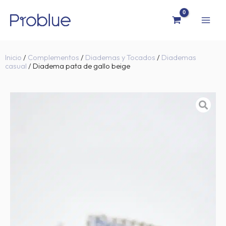
Ir
al
contenido
Inicio
/
Complementos
/
Diademas y Tocados
/
Diademas
casual
/ Diadema pata de gallo beige