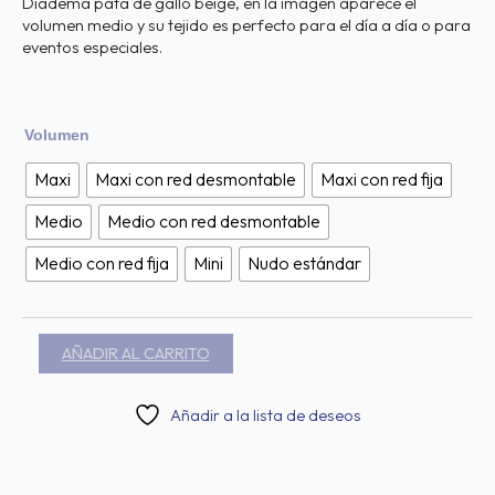
Diadema pata de gallo beige, en la imagen aparece el
PRECIOS:
volumen medio y su tejido es perfecto para el día a día o para
DESDE
eventos especiales.
6,95 €
HASTA
22,95 €
Diadema
Volumen
pata
de
Maxi
Maxi con red desmontable
Maxi con red fija
gallo
beige
Medio
Medio con red desmontable
cantidad
Medio con red fija
Mini
Nudo estándar
AÑADIR AL CARRITO
Añadir a la lista de deseos