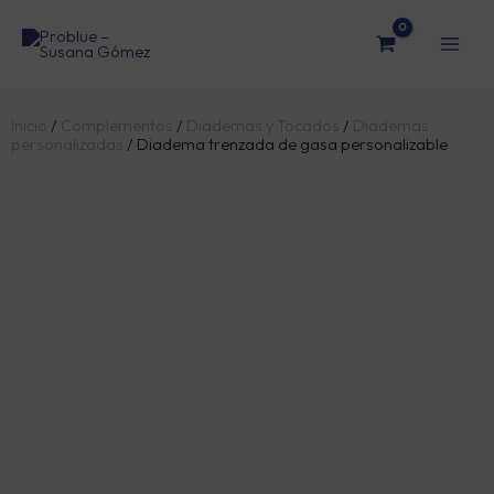
Ir
al
contenido
Inicio
/
Complementos
/
Diademas y Tocados
/
Diademas
personalizadas
/ Diadema trenzada de gasa personalizable