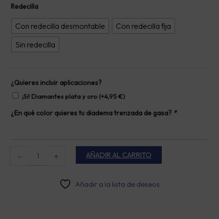
Diadema
Redecilla
trenzada
de
Con redecilla desmontable
Con redecilla fija
gasa
personalizable
Sin redecilla
cantidad
¿Quieres incluir aplicaciones?
¡Si! Diamantes plata y oro
(+
4,95
€
)
¿En qué color quieres tu diadema trenzada de gasa?
*
AÑADIR AL CARRITO
-
+
Añadir a la lista de deseos