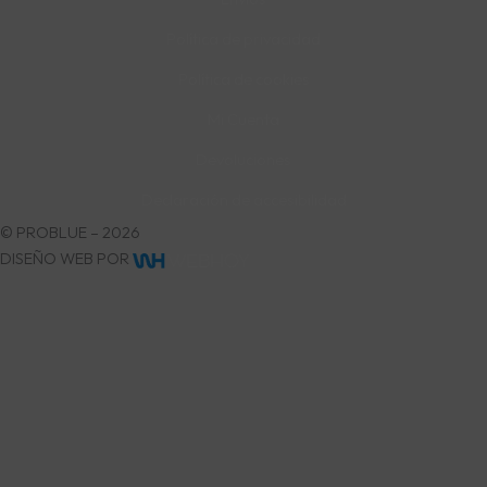
Política de privacidad
Política de cookies
Mi Cuenta
Devoluciones
Declaración de accesibilidad
© PROBLUE – 2026
DISEÑO WEB POR