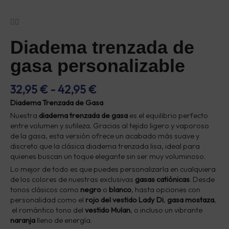
Diadema trenzada de
gasa personalizable
RANGO
32,95
€
-
42,95
€
DE
Diadema Trenzada de Gasa
PRECIOS:
Nuestra
diadema trenzada de gasa
es el equilibrio perfecto
DESDE
entre volumen y sutileza. Gracias al tejido ligero y vaporoso
32,95 €
de la gasa, esta versión ofrece un acabado más suave y
HASTA
discreto que la clásica diadema trenzada lisa, ideal para
42,95 €
quienes buscan un toque elegante sin ser muy voluminoso.
Lo mejor de todo es que puedes personalizarla en cualquiera
de los colores de nuestras exclusivas
gasas catiónicas
. Desde
tonos clásicos como
negro
o
blanco
, hasta opciones con
personalidad como el
rojo del vestido Lady Di
,
gasa mostaza
,
el romántico tono del
vestido Mulan
, o incluso un vibrante
naranja
lleno de energía.