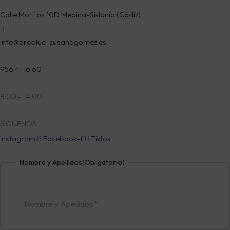
Calle Moritos 10D Medina-Sidonia (Cádiz)
info@problue-susanagomez.es
956 41 16 60
8:00 - 14:00
SÍGUENOS
Instagram
Facebook-f
Tiktok
Nombre
Nombre y Apellidos
(Obligatorio)