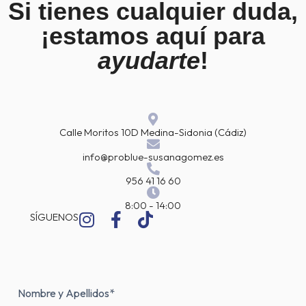
Si tienes cualquier duda,
¡estamos aquí para
ayudarte
!
Calle Moritos 10D Medina-Sidonia (Cádiz)
info@problue-susanagomez.es
956 41 16 60
8:00 - 14:00
I
F
T
SÍGUENOS
n
a
i
s
c
k
t
e
t
a
b
o
Nombre
Nombre
g
o
k
y