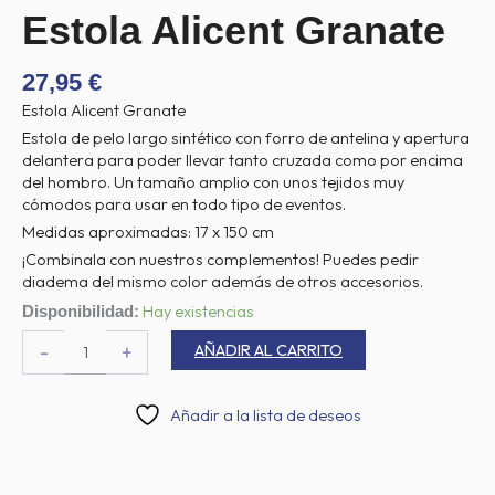
Estola Alicent Granate
27,95
€
Estola Alicent Granate
Estola de pelo largo sintético con forro de antelina y apertura
delantera para poder llevar tanto cruzada como por encima
del hombro. Un tamaño amplio con unos tejidos muy
cómodos para usar en todo tipo de eventos.
Medidas aproximadas: 17 x 150 cm
¡Combinala con nuestros complementos! Puedes pedir
diadema del mismo color además de otros accesorios.
Estola
Hay existencias
Disponibilidad:
Alicent
AÑADIR AL CARRITO
-
+
Granate
cantidad
Añadir a la lista de deseos