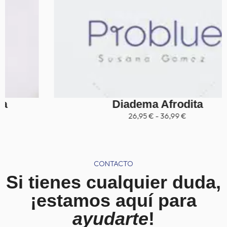
Diadema Afrodita
R
26,95
€
-
36,99
€
a
n
g
o
d
CONTACTO
e
p
Si tienes cualquier duda,
r
e
¡estamos aquí para
c
i
ayudarte
!
o