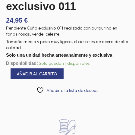
exclusivo 011
24,95
€
Pendiente Cuña exclusivo 011 realizado con purpurina en
tonos rosas, verde, celeste.
Tamaño medio y peso muy ligero, el cierre es de acero de alta
calidad.
Solo una unidad hecha artesanalmente y exclusiva
Pendiente
Solo quedan 1 disponibles
Disponibilidad:
Cuña
AÑADIR AL CARRITO
exclusivo
011
cantidad
Añadir a la lista de deseos