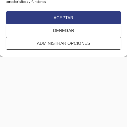
características y funciones.
He leído y estoy de acuerdo con la
Política de Privacidad
.
ACEPTAR
CAPTCHA
DENEGAR
ADMINISTRAR OPCIONES
Haz clic para aceptar márketing cookies y
habilitar este contenido