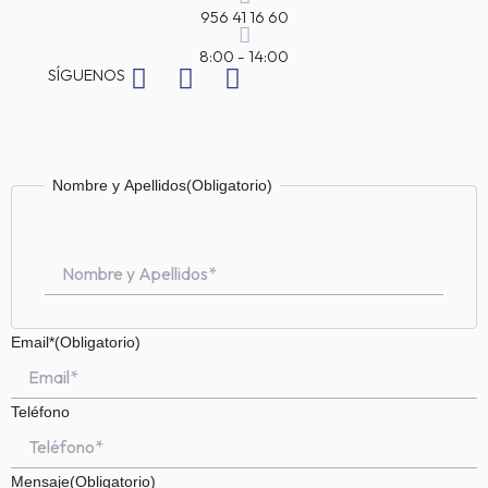
956 41 16 60
8:00 - 14:00
I
F
T
SÍGUENOS
n
a
i
s
c
k
t
e
t
a
b
o
Nombre
Nombre y Apellidos
(Obligatorio)
g
o
k
r
o
a
k
m
-
f
Email*
(Obligatorio)
Teléfono
Mensaje
(Obligatorio)