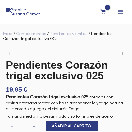
Ir
al
contenido
Inicio
/
Complementos
/
Pendientes y anillos
/ Pendientes
Corazón trigal exclusivo 025
Pendientes Corazón
trigal exclusivo 025
19,95
€
creados con
Pendientes Corazón trigal exclusivo 025
resina artesanalmente con base transparente y trigo natural
preservado a juego del cinturón Degas.
Tamaño medio, no pesan nada y su tornillo es de acero.
Pendientes
AÑADIR AL CARRITO
-
+
Corazón