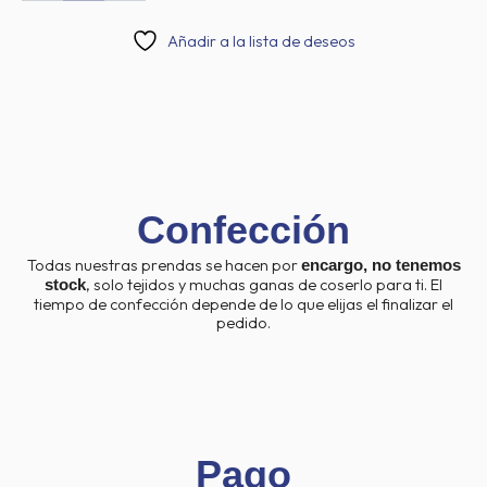
trigal
exclusivo
Añadir a la lista de deseos
025
cantidad
Confección
Todas nuestras prendas se hacen por
encargo, no tenemos
, solo tejidos y muchas ganas de coserlo para ti. El
stock
tiempo de confección depende de lo que elijas el finalizar el
pedido.
Pago