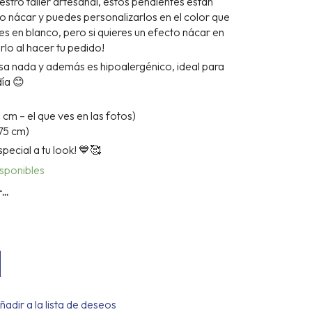
ro taller artesanal, estos pendientes están
o nácar y puedes personalizarlos en el color que
ves en blanco, pero si quieres un efecto nácar en
irlo al hacer tu pedido!
esa nada y además es hipoalergénico, ideal para
día 😊
m – el que ves en las fotos)
75 cm)
pecial a tu look! 💙🥰
isponibles
r…
ñadir a la lista de deseos