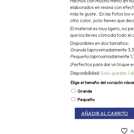
Hechos con mucho mimo en nuest
elaborados en resina con efect
más te guste. En las fotos los 
otro color, ¡solo tienes que dec
El material es muy ligero, no p
que los lleves cómoda todo el 
Disponibles en dos tamaños:
Grande
(aproximadamente 3,5 c
Pequeño
(aproximadamente 1,
¡Perfectos para dar un toque es
Pendientes
Disponibilidad:
Solo quedan 1 d
Corazón
Elige el tamaño del corazón náca
de
Nácar
Grande
personalizable
Pequeño
cantidad
AÑADIR AL CARRITO
A