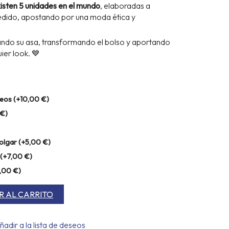
isten 5 unidades en el mundo
, elaboradas a
pedido, apostando por una moda ética y
iando su asa, transformando el bolso y aportando
ier look. 💙
deos
(+
10,00
€
)
€
)
colgar
(+
5,00
€
)
(+
7,00
€
)
,00
€
)
R AL CARRITO
ñadir a la lista de deseos