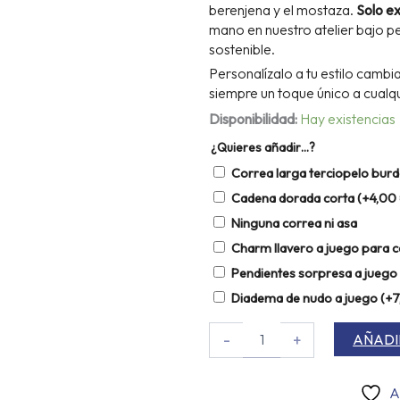
berenjena y el mostaza.
Solo ex
mano en nuestro atelier bajo 
sostenible.
Personalízalo a tu estilo camb
siempre un toque único a cualqu
Probag
Disponibilidad:
Hay existencias
Vintage
¿Quieres añadir…?
cantidad
Correa larga terciopelo bur
Cadena dorada corta
(+
4,00
Ninguna correa ni asa
Charm llavero a juego para 
Pendientes sorpresa a juego
Diadema de nudo a juego
(+
7
-
+
AÑADI
A