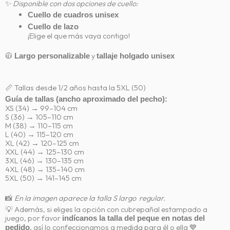
✨
Disponible con dos opciones de cuello:
Cuello de cuadros unisex
Cuello de lazo
¡Elige el que más vaya contigo!
🧥
y
Largo personalizable
tallaje holgado unisex
📏 Tallas desde 1/2 años hasta la 5XL (50)
Guía de tallas (ancho aproximado del pecho):
XS (34) → 99–104 cm
S (36) → 105–110 cm
M (38) → 110–115 cm
L (40) → 115–120 cm
XL (42) → 120–125 cm
XXL (44) → 125–130 cm
3XL (46) → 130–135 cm
4XL (48) → 135–140 cm
5XL (50) → 141–145 cm
📸
En la imagen aparece la talla S largo regular.
💡 Además, si eliges la opción con cubrepañal estampado a
juego, por favor
indícanos la talla del peque en notas del
, así lo confeccionamos a medida para él o ella 💙
pedido