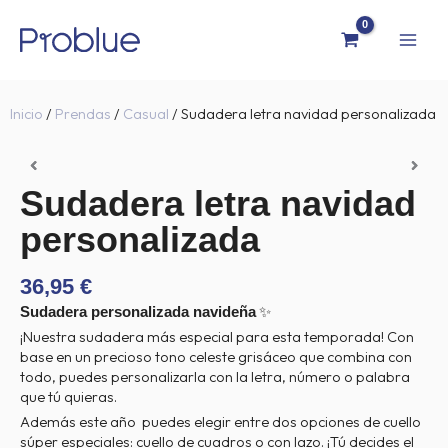
Ir
al
contenido
Inicio
/
Prendas
/
Casual
/ Sudadera letra navidad personalizada
Sudadera letra navidad
personalizada
36,95
€
✨
Sudadera personalizada navideña
¡Nuestra sudadera más especial para esta temporada! Con
base en un precioso tono celeste grisáceo que combina con
todo, puedes personalizarla con la letra, número o palabra
que tú quieras.
Además este año puedes elegir entre dos opciones de cuello
súper especiales: cuello de cuadros o con lazo. ¡Tú decides el