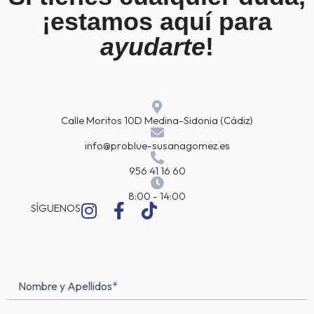
¡estamos aquí para
ayudarte
!
Calle Moritos 10D Medina-Sidonia (Cádiz)
info@problue-susanagomez.es
956 41 16 60
8:00 - 14:00
I
F
T
SÍGUENOS
n
a
i
s
c
k
t
e
t
a
b
o
Nombre
Nombre
g
o
k
y
Apellidos
(Obligatorio)