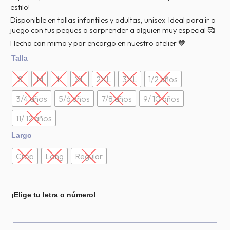
estilo!
Disponible en tallas infantiles y adultas, unisex. Ideal para ir a
juego con tus peques o sorprender a alguien muy especial 🥰
Hecha con mimo y por encargo en nuestro atelier 💙
Sudadera
Talla
letra
navidad
S
M
L
XL
2XL
3XL
1/2 años
personalizada
cantidad
3/4 años
5/6 años
7/8 años
9/ 10 años
11/ 12 años
Largo
Crop
Long
Regular
¡Elige tu letra o número!