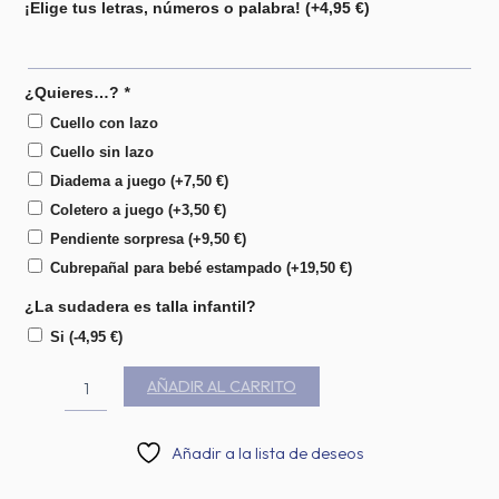
¡Elige tus letras, números o palabra!
(+
4,95
€
)
¿Quieres…?
*
Cuello con lazo
Cuello sin lazo
Diadema a juego
(+
7,50
€
)
Coletero a juego
(+
3,50
€
)
Pendiente sorpresa
(+
9,50
€
)
Cubrepañal para bebé estampado
(+
19,50
€
)
¿La sudadera es talla infantil?
Si
(
-4,95
€
)
AÑADIR AL CARRITO
Añadir a la lista de deseos