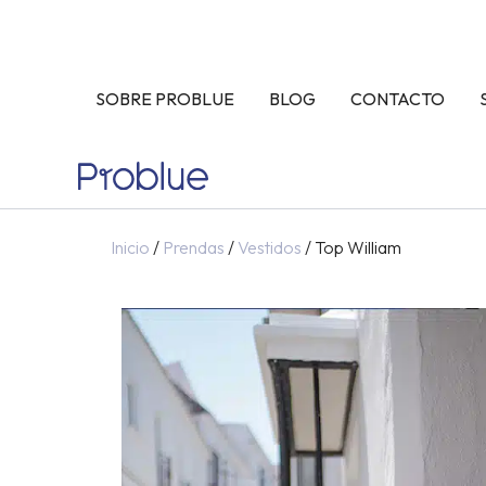
Ir
al
contenido
SOBRE PROBLUE
BLOG
CONTACTO
Inicio
/
Prendas
/
Vestidos
/ Top William