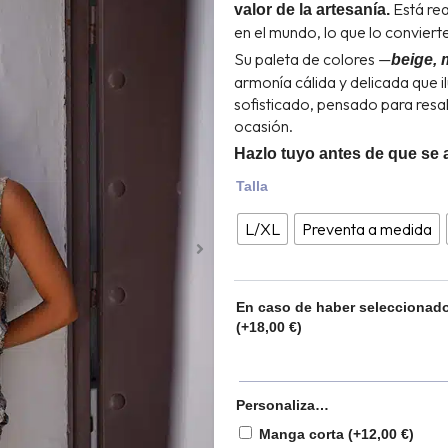
Está rea
valor de la artesanía.
en el mundo, lo que lo conviert
Su paleta de colores —
beige, 
armonía cálida y delicada que i
sofisticado, pensado para resalt
ocasión.
Hazlo tuyo antes de que se a
Top
Talla
William
cantidad
L/XL
Preventa a medida
En caso de haber seleccionado
(+
18,00
€
)
Personaliza…
Manga corta
(+
12,00
€
)