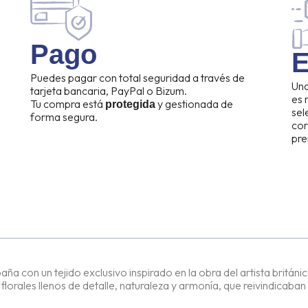
Pago
E
Puedes pagar con total seguridad a través de
Una
tarjeta bancaria, PayPal o Bizum.
es
Tu compra está
y gestionada de
protegida
sel
forma segura.
cor
pre
con un tejido exclusivo inspirado en la obra del artista británic
lorales llenos de detalle, naturaleza y armonía, que reivindicaban 