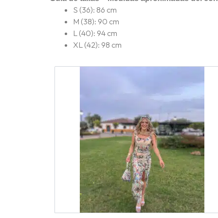
S (36): 86 cm
M (38): 90 cm
L (40): 94 cm
XL (42): 98 cm