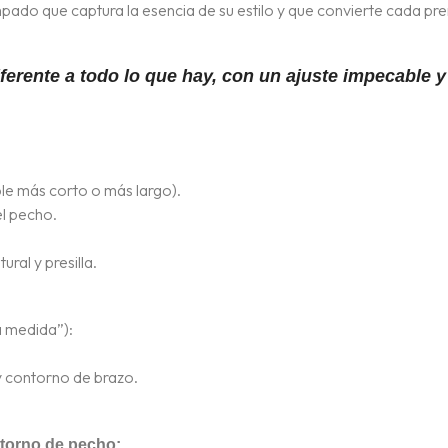
mpado que captura la esencia de su estilo y que convierte cada p
erente a todo lo que hay, con un ajuste impecable y u
le más corto o más largo).
el pecho.
ral y presilla.
a medida”):
y contorno de brazo.
ntorno de pecho: