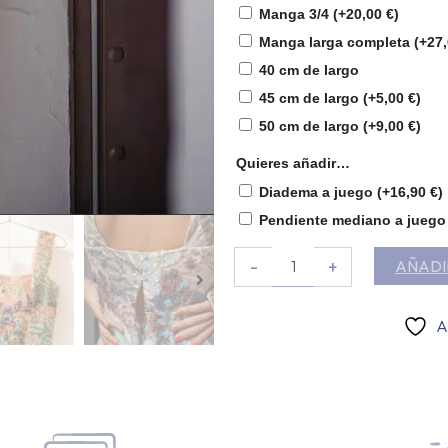
Manga 3/4
(+
20,00
€
)
Manga larga completa
(+
27
40 cm de largo
45 cm de largo
(+
5,00
€
)
50 cm de largo
(+
9,00
€
)
Quieres añadir…
Diadema a juego
(+
16,90
€
)
Pendiente mediano a juego
-
+
AÑADI
A