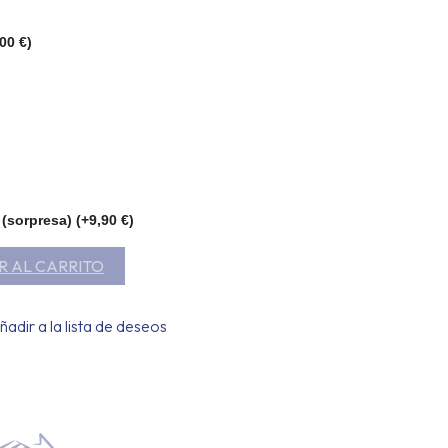
,00
€
)
 (sorpresa)
(+
9,90
€
)
R AL CARRITO
ñadir a la lista de deseos