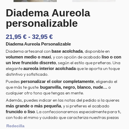
Diadema Aureola
personalizable
RANGO
21,95
€
-
32,95
€
DE
Diadema Aureola Personalizable
PRECIOS:
Diadema artesanal con
, disponible en
base acolchada
DESDE
, y con opción de acabado
volumen medio o maxi
liso o con
21,95 €
, según el estilo que prefieras. Una
un leve fruncido discreto
HASTA
elegante
que le aporta un toque
aureola interior acolchada
32,95 €
distintivo y sofisticado.
Puedes
, eligiendo el
personalizar el color completamente
que más te guste:
o
buganvilla, negro, blanco, nude…
cualquier otro tono que tengas en mente.
Además, puedes indicar en las notas del pedido si la quieres
, y si prefieres el acabado
más grande o más pequeña
. La confeccionaremos especialmente para ti,
fruncido o liso
con todo el mimo y cuidado que caracteriza nuestras piezas
Diadema
Redecilla