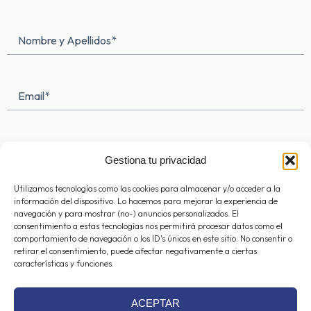
t
e
t
a
b
o
Nombre
Nombre
g
o
k
y
Apellidos
(Obligatorio)
r
o
a
k
Email*
m
-
(Obligatorio)
f
Teléfono
Gestiona tu privacidad
Utilizamos tecnologías como las cookies para almacenar y/o acceder a la
Mensaje
(Obligatorio)
información del dispositivo. Lo hacemos para mejorar la experiencia de
navegación y para mostrar (no-) anuncios personalizados. El
consentimiento a estas tecnologías nos permitirá procesar datos como el
comportamiento de navegación o los ID's únicos en este sitio. No consentir o
retirar el consentimiento, puede afectar negativamente a ciertas
características y funciones.
ACEPTAR