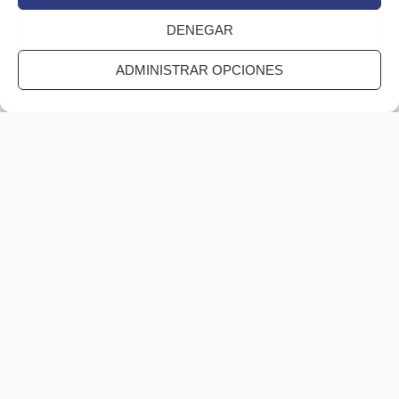
DENEGAR
ADMINISTRAR OPCIONES
Consentimiento
(Obligatorio)
He leído y estoy de acuerdo con la
Política de Privacidad
.
CAPTCHA