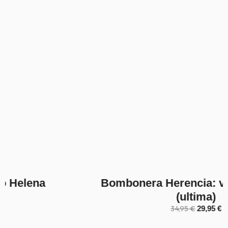
Bombonera Herencia: verde y negro
(ultima)
E
E
34,95
€
29,95
€
l
l
p
p