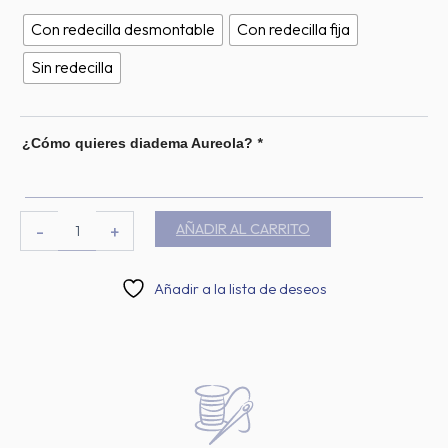
Aureola
personalizable
Con redecilla desmontable
Con redecilla fija
cantidad
Sin redecilla
¿Cómo quieres diadema Aureola?
*
AÑADIR AL CARRITO
-
+
Añadir a la lista de deseos