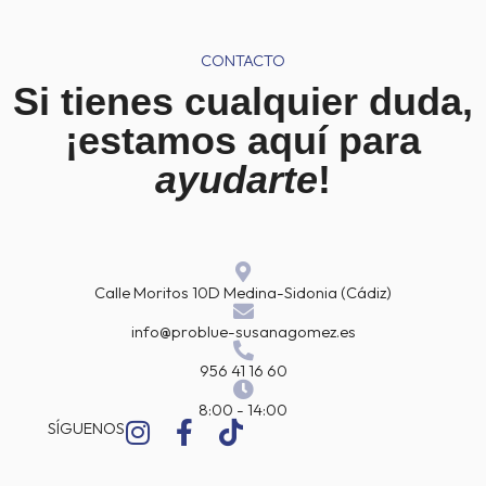
r
r
e
e
c
c
CONTACTO
i
i
o
o
Si tienes cualquier duda,
o
a
r
c
¡estamos aquí para
i
t
g
u
ayudarte
!
i
a
n
l
a
e
l
s
e
:
r
2
a
9
Calle Moritos 10D Medina-Sidonia (Cádiz)
:
,
3
9
info@problue-susanagomez.es
4
5
,
956 41 16 60
9
€
5
.
8:00 - 14:00
I
F
T
SÍGUENOS
€
n
a
i
.
s
c
k