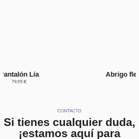
Abrigo flecado granate (talla S)
R
32,95
€
-
49,95
€
a
n
g
o
d
CONTACTO
e
p
Si tienes cualquier duda,
r
e
¡estamos aquí para
c