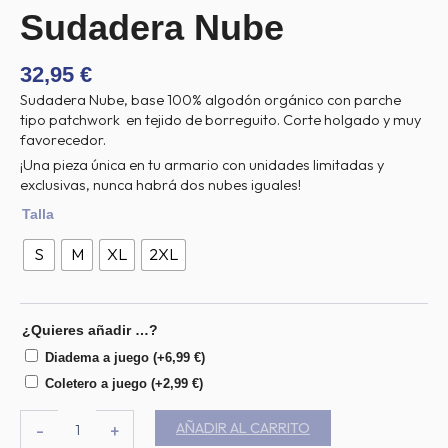
Sudadera Nube
32,95
€
Sudadera Nube, base 100% algodón orgánico con parche
tipo patchwork en tejido de borreguito. Corte holgado y muy
favorecedor.
¡Una pieza única en tu armario con unidades limitadas y
exclusivas, nunca habrá dos nubes iguales!
Sudadera
Talla
Nube
cantidad
S
M
XL
2XL
¿Quieres añadir …?
Diadema a juego
(+
6,99
€
)
Coletero a juego
(+
2,99
€
)
AÑADIR AL CARRITO
-
+