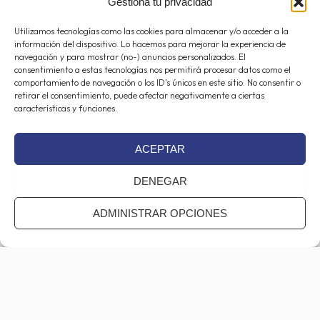
m
-
(Obligatorio)
Gestiona tu privacidad
€
f
Utilizamos tecnologías como las cookies para almacenar y/o acceder a la
Teléfono
información del dispositivo. Lo hacemos para mejorar la experiencia de
navegación y para mostrar (no-) anuncios personalizados. El
consentimiento a estas tecnologías nos permitirá procesar datos como el
comportamiento de navegación o los ID's únicos en este sitio. No consentir o
retirar el consentimiento, puede afectar negativamente a ciertas
Mensaje
(Obligatorio)
características y funciones.
ACEPTAR
DENEGAR
ADMINISTRAR OPCIONES