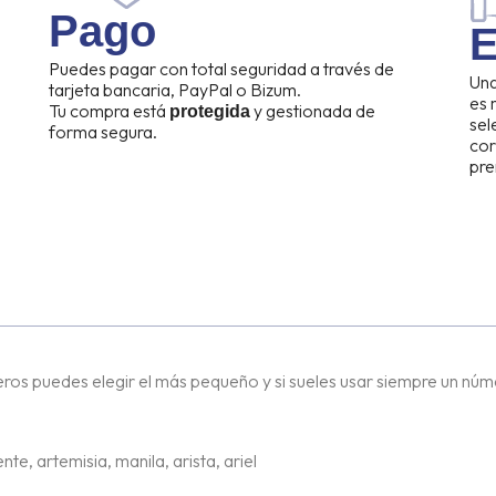
Pago
E
Puedes pagar con total seguridad a través de
Una
tarjeta bancaria, PayPal o Bizum.
es
Tu compra está
y gestionada de
protegida
sel
forma segura.
cor
pre
eros puedes elegir el más pequeño y si sueles usar siempre un núme
 artemisia, manila, arista, ariel