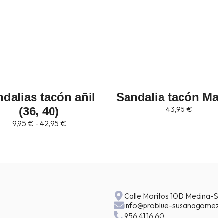
dalia tacón Margot
Sandalias Yut
43,95
€
Amapola
42,95
€
Calle Moritos 10D Medina-S
info@problue-susanagomez
956 41 16 60