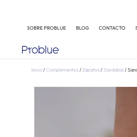
Ir
al
contenido
SOBRE PROBLUE
BLOG
CONTACTO
Inicio
/
Complementos
/
Zapatos
/
Sandalias
/ San