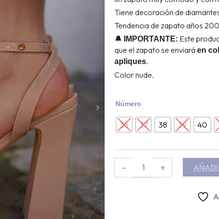
Tiene decoración de diamantes
Tendencia de zapato años 2000
🔔
Este produc
IMPORTANTE:
que el zapato se enviará
en col
.
apliques
Color nude.
Sandalia
Número
tacón
Magma
36
37
38
39
40
(38,40)
cantidad
-
+
AÑADI
A