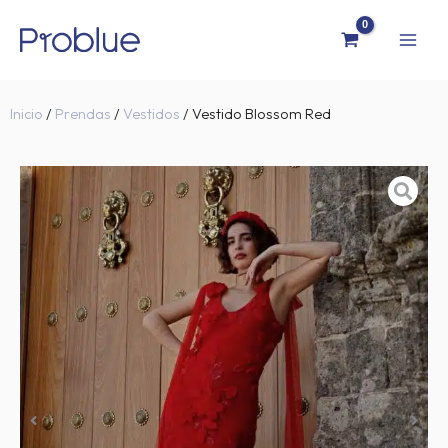
Ir
al
contenido
Inicio
/
Prendas
/
Vestidos
/ Vestido Blossom Red