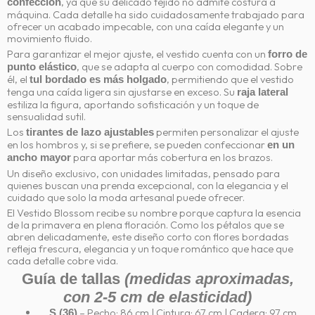
, ya que su delicado tejido no admite costura a
confección
máquina. Cada detalle ha sido cuidadosamente trabajado para
ofrecer un acabado impecable, con una caída elegante y un
movimiento fluido.
Para garantizar el mejor ajuste, el vestido cuenta con un
forro de
, que se adapta al cuerpo con comodidad. Sobre
punto elástico
él, el
, permitiendo que el vestido
tul bordado es más holgado
tenga una caída ligera sin ajustarse en exceso. Su
raja lateral
estiliza la figura, aportando sofisticación y un toque de
sensualidad sutil.
Los
permiten personalizar el ajuste
tirantes de lazo ajustables
en los hombros y, si se prefiere, se pueden confeccionar
en un
para aportar más cobertura en los brazos.
ancho mayor
Un diseño exclusivo, con unidades limitadas, pensado para
quienes buscan una prenda excepcional, con la elegancia y el
cuidado que solo la moda artesanal puede ofrecer.
El Vestido Blossom recibe su nombre porque captura la esencia
de la primavera en plena floración. Como los pétalos que se
abren delicadamente, este diseño corto con flores bordadas
refleja frescura, elegancia y un toque romántico que hace que
cada detalle cobre vida.
Guía de tallas
(medidas aproximadas,
con 2-5 cm de elasticidad)
– Pecho: 86 cm | Cintura: 67 cm | Cadera: 97 cm
S (36)