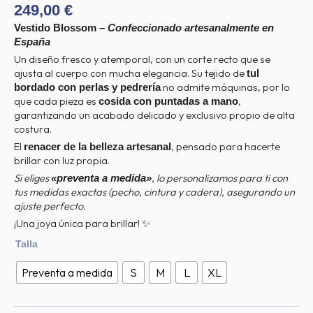
249,00
€
Vestido Blossom –
Confeccionado artesanalmente en
España
Un diseño fresco y atemporal, con un corte recto que se
ajusta al cuerpo con mucha elegancia. Su tejido de
tul
no admite máquinas, por lo
bordado con perlas y pedrería
que cada pieza es
,
cosida con puntadas a mano
garantizando un acabado delicado y exclusivo propio de alta
costura.
El
, pensado para hacerte
renacer de la belleza artesanal
brillar con luz propia.
Si eliges
, lo personalizamos para ti con
«preventa a medida»
tus medidas exactas (pecho, cintura y cadera), asegurando un
ajuste perfecto.
¡Una joya única para brillar! ✨
Vestido
Talla
Blossom
Red
Preventa a medida
S
M
L
XL
cantidad