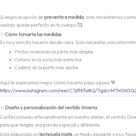
Si eliges la opción de
preventa a medida
, solo necesitamos conto
vestido quede perfecto en tu cuerpo 🥰
✨
Cómo tomarte las medidas
Es muy sencillo hacerlo desde casa. Solo necesitas una cinta métr
Pecho: rodeando la parte más amplia
Cintura: en la zona más estrecha
Cadera: en la parte más ancha
Aquí te explicamos mejor cómo hacerlo paso a paso 💙
https://www.instagram.com/reel/C7zftKfsi8Q/?igsh=MTh0NG
✨
Diseño y personalización del vestido Giverny
Confeccionado artesanalmente en nuestro atelier, el vestido Give
para que tengas una prenda especial y diferente.
Está elaborado en
lentejuela mate
, un tejido elegante y muy fav