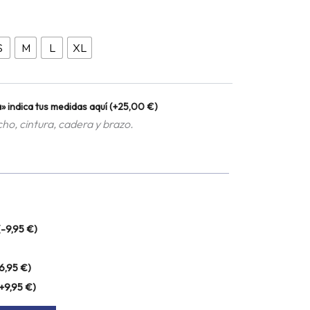
S
M
L
XL
» indica tus medidas aquí
(+
25,00
€
)
o, cintura, cadera y brazo.
(
-9,95
€
)
16,95
€
)
+
9,95
€
)