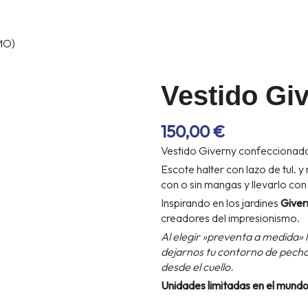
MO)
Vestido Gi
150,00
€
Vestido Giverny confeccionado
Escote halter con lazo de tul. 
con o sin mangas y llevarlo con o
Inspirando en los jardines
Giver
creadores del impresionismo.
Al elegir »preventa a medida» 
dejarnos tu contorno de pecho,
desde el cuello.
Unidades limitadas en el mundo