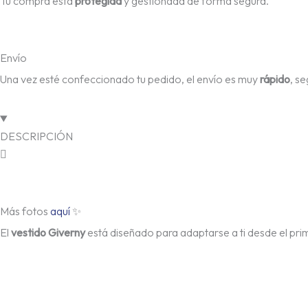
Tu compra está
protegida
y gestionada de forma segura.
Envío
Una vez esté confeccionado tu pedido, el envío es muy
rápido
, s
DESCRIPCIÓN
Más fotos
aquí
✨
El
vestido Giverny
está diseñado para adaptarse a ti desde el pr