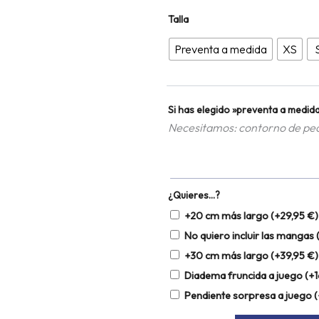
Vestido
Talla
Giverny
(ÙLTIMO)
Preventa a medida
XS
cantidad
Si has elegido »preventa a medida
Necesitamos: contorno de pech
¿Quieres…?
+20 cm más largo
(+
29,95
€
)
No quiero incluir las mangas
+30 cm más largo
(+
39,95
€
)
Diadema fruncida a juego
(+
Pendiente sorpresa a juego
(