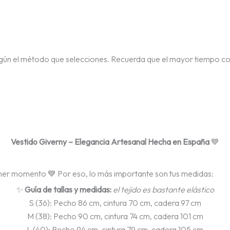
egún el método que selecciones. Recuerda que el mayor tiempo c
Vestido Giverny – Elegancia Artesanal Hecha en España
💙
imer momento 💙 Por eso, lo más importante son tus medidas:
✨
Guía de tallas y medidas:
el tejido es bastante elástico
S (36): Pecho 86 cm, cintura 70 cm, cadera 97 cm
M (38): Pecho 90 cm, cintura 74 cm, cadera 101 cm
L (40): Pecho 94 cm, cintura 79 cm, cadera 105 cm