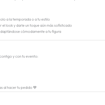
olo a la temporada o a tu estilo
r el look y darle un toque aún más sofisticado
), adaptándose cómodamente a tu figura
contigo y con tu evento:
as al hacer tu pedido 💙