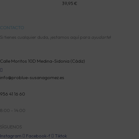
39,95
€
CONTACTO
Si tienes cualquier duda, ¡estamos aquí para
ayudarte
!
Calle Moritos 10D Medina-Sidonia (Cádiz)
info@problue-susanagomez.es
956 41 16 60
8:00 - 14:00
SÍGUENOS
Instagram
Facebook-f
Tiktok