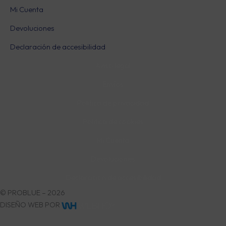
Mi Cuenta
Devoluciones
Declaración de accesibilidad
Aviso legal
Envíos
Política de privacidad
Política de cookies
Mi Cuenta
Devoluciones
Declaración de accesibilidad
© PROBLUE – 2026
DISEÑO WEB POR