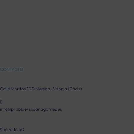
CONTACTO
Calle Moritos 10D Medina-Sidonia (Cádiz)
info@problue-susanagomez.es
956 41 16 60