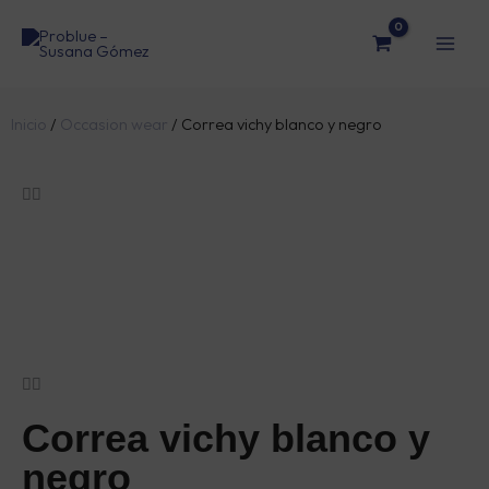
Ir
al
contenido
Inicio
/
Occasion wear
/ Correa vichy blanco y negro
Correa vichy blanco y
negro