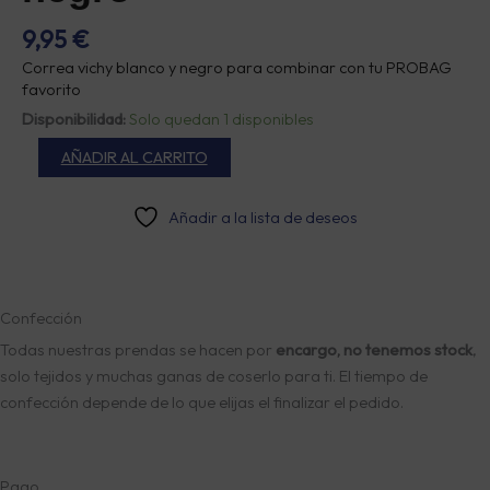
9,95
€
Correa vichy blanco y negro para combinar con tu PROBAG
favorito
Correa
Disponibilidad:
Solo quedan 1 disponibles
vichy
AÑADIR AL CARRITO
blanco
y
negro
Añadir a la lista de deseos
cantidad
Confección
Todas nuestras prendas se hacen por
encargo, no tenemos stock
,
solo tejidos y muchas ganas de coserlo para ti. El tiempo de
confección depende de lo que elijas el finalizar el pedido.
Pago