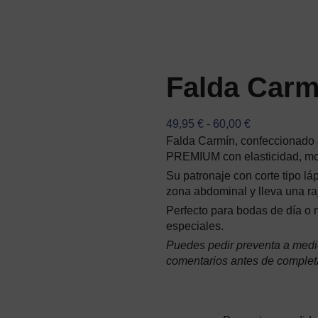
Falda Carm
RANGO
49,95
€
-
60,00
€
DE
Falda Carmín, confeccionado
PRECIOS:
PREMIUM con elasticidad, mo
DESDE
49,95 €
Su patronaje con corte tipo láp
HASTA
zona abdominal y lleva una raj
60,00 €
Perfecto para bodas de día o 
especiales.
Puedes pedir preventa a medi
comentarios antes de completa
Falda