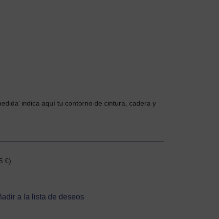
edida’ indica aquí tu contorno de cintura, cadera y
95
€
)
adir a la lista de deseos