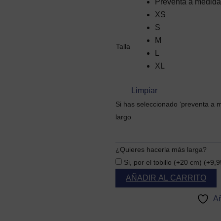
Preventa a medida
Carmín
XS
cantidad
S
M
Talla
L
XL
Limpiar
Si has seleccionado ‘preventa a m
largo
¿Quieres hacerla más larga?
Si, por el tobillo (+20 cm)
(+
9,
AÑADIR AL CARRITO
Añ