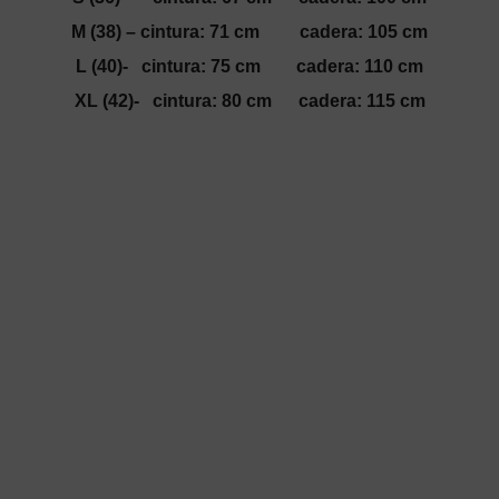
M (38) – cintura: 71 cm cadera: 105 cm
L (40)- cintura: 75 cm cadera: 110 cm
Nombre de usuario o correo electrónico
XL (42)- cintura: 80 cm cadera: 115 cm
Contraseña
Recuérdame
Registrarse
¿Olvidaste tu
contraseña?