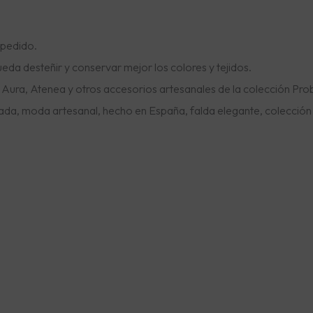
 pedido.
Nombre de usuario o correo electrónico
da desteñir y conservar mejor los colores y tejidos.
Aura, Atenea y otros accesorios artesanales de la colección Prob
Contraseña
itada, moda artesanal, hecho en España, falda elegante, colección
Recuérdame
Registrarse
¿Olvidaste tu
contraseña?