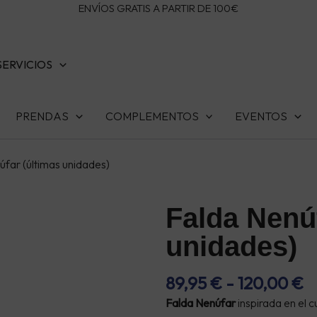
ENVÍOS GRATIS A PARTIR DE 100€
SERVICIOS
PRENDAS
COMPLEMENTOS
EVENTOS
úfar (últimas unidades)
Falda Nenúf
unidades)
R
89,95
€
-
120,00
€
D
Falda Nenúfar
inspirada en el
P