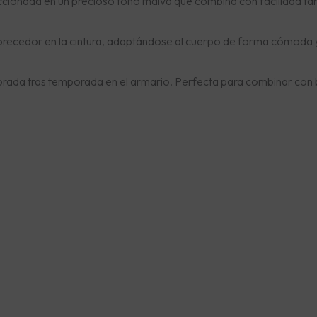
ccionada en un precioso tono malva que combina con facilidad ta
favorecedor en la cintura, adaptándose al cuerpo de forma cómoda y
ada tras temporada en el armario. Perfecta para combinar con 