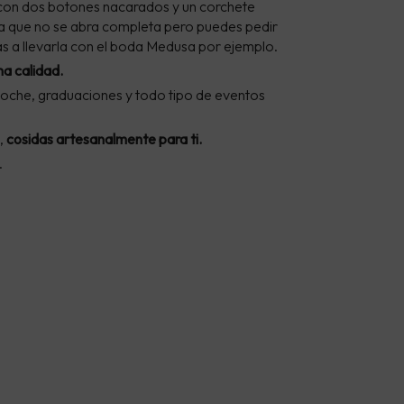
 con dos botones nacarados y un corchete
ESDE
ara que no se abra completa pero puedes pedir
9,95 €
as a llevarla con el boda Medusa por ejemplo.
ASTA
ma calidad.
20,00 €
noche, graduaciones y todo tipo de eventos
,
cosidas artesanalmente para ti.
.