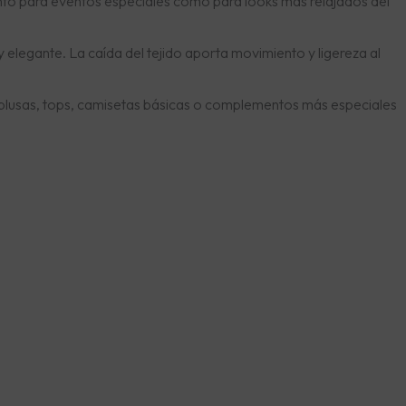
nto para eventos especiales como para looks más relajados del
 elegante. La caída del tejido aporta movimiento y ligereza al
blusas, tops, camisetas básicas o complementos más especiales