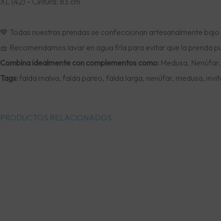
XL (42) – Cintura: 83 cm
💙 Todas nuestras prendas se confeccionan artesanalmente bajo
🧺 Recomendamos lavar en agua fría para evitar que la prenda pue
Combina idealmente con complementos como:
Medusa, Nenúfar, 
Tags:
falda malva, falda pareo, falda larga, nenúfar, medusa, inv
PRODUCTOS RELACIONADOS