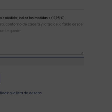
 a medida,¡ indica tus medidas!
(+
14,95
€
)
a, contorno de cadera y largo de la falda desde
que te quede.
ñadir a la lista de deseos