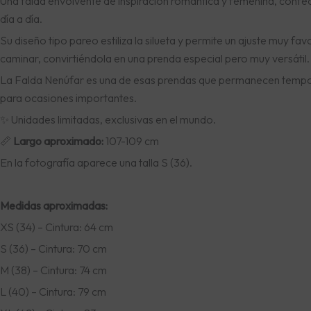
Una falda envolvente de inspiración romántica y femenina, confe
día a día.
Su diseño tipo pareo estiliza la silueta y permite un ajuste muy 
caminar, convirtiéndola en una prenda especial pero muy versátil.
La Falda Nenúfar es una de esas prendas que permanecen tempor
para ocasiones importantes.
✨ Unidades limitadas, exclusivas en el mundo.
📏
Largo aproximado:
107-109 cm
En la fotografía aparece una talla S (36).
Medidas aproximadas:
XS (34) – Cintura: 64 cm
S (36) – Cintura: 70 cm
M (38) – Cintura: 74 cm
L (40) – Cintura: 79 cm