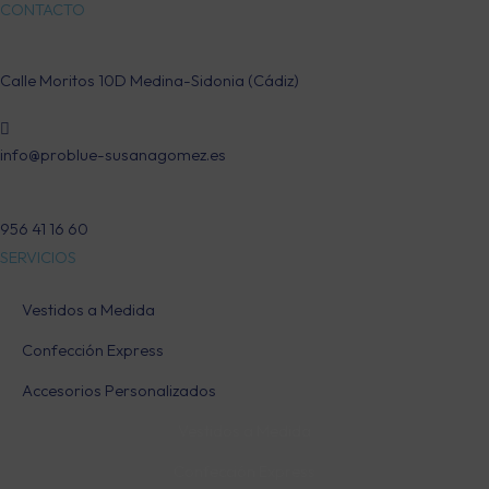
CONTACTO
Calle Moritos 10D Medina-Sidonia (Cádiz)
info@problue-susanagomez.es
956 41 16 60
SERVICIOS
Vestidos a Medida
Confección Express
Accesorios Personalizados
Vestidos a Medida
Confección Express