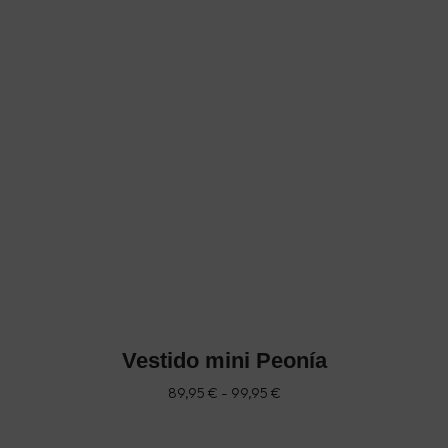
Vestido mini Peonía
Rango
89,95
€
-
99,95
€
de
precios:
desde