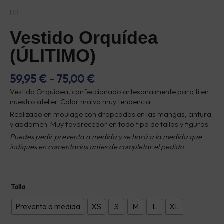
Vestido Orquídea
(ÚLITIMO)
RANGO
59,95
€
-
75,00
€
DE
Vestido Orquídea, confeccionado artesanalmente para ti en
PRECIOS:
nuestro atelier. Color malva muy tendencia.
DESDE
Realizado en moulage con drapeados en las mangas, cintura
59,95 €
y abdomen. Muy favorecedor en todo tipo de tallas y figuras.
HASTA
Puedes pedir preventa a medida y se hará a la medida que
75,00 €
indiques en comentarios antes de completar el pedido.
Vestido
Talla
Orquídea
(ÚLITIMO)
Preventa a medida
XS
S
M
L
XL
cantidad