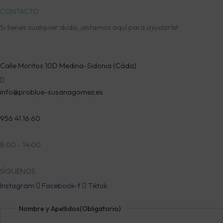
89,95 €
CONTACTO
hasta
99,95 €
Si tienes cualquier duda, ¡estamos aquí para
ayudarte
!
Calle Moritos 10D Medina-Sidonia (Cádiz)
info@problue-susanagomez.es
956 41 16 60
8:00 - 14:00
SÍGUENOS
Instagram
Facebook-f
Tiktok
Nombre
Nombre y Apellidos
(Obligatorio)