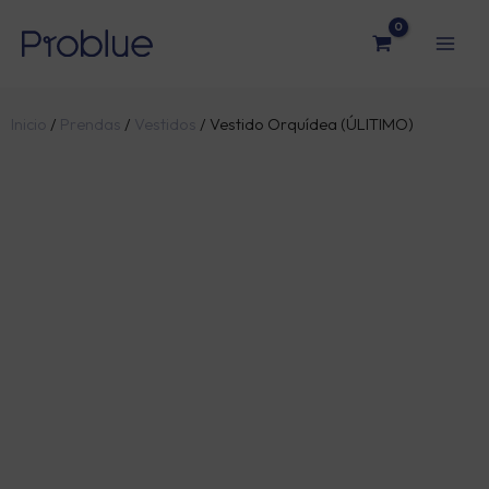
Ir
al
contenido
Inicio
/
Prendas
/
Vestidos
/ Vestido Orquídea (ÚLITIMO)