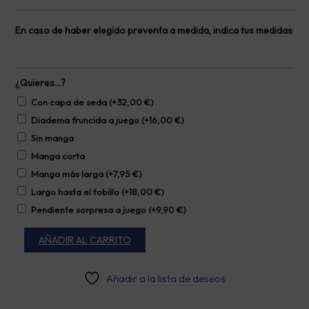
En caso de haber elegido preventa a medida, indica tus medidas
¿Quieres…?
Con capa de seda
(+
32,00
€
)
Diadema fruncida a juego
(+
16,00
€
)
Sin manga
Manga corta
Manga más larga
(+
7,95
€
)
Largo hasta el tobillo
(+
18,00
€
)
Pendiente sorpresa a juego
(+
9,90
€
)
AÑADIR AL CARRITO
Añadir a la lista de deseos